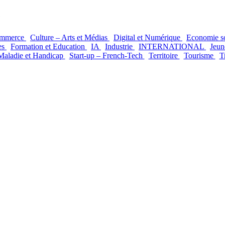
é
mmerce
Culture – Arts et Médias
Digital et Numérique
Economie so
es
Formation et Education
IA
Industrie
INTERNATIONAL
Jeu
Maladie et Handicap
Start-up – French-Tech
Territoire
Tourisme
T