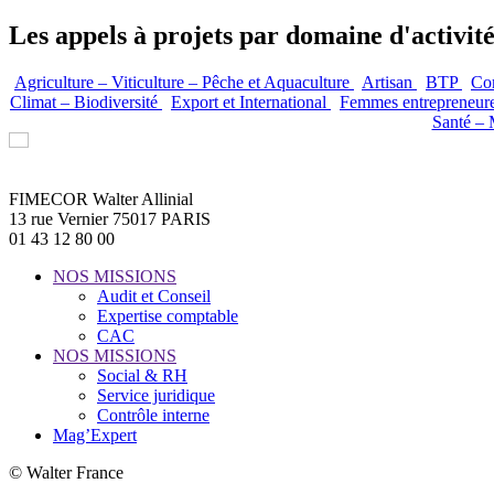
Les appels à projets par domaine d'activit
Agriculture – Viticulture – Pêche et Aquaculture
Artisan
BTP
Co
Climat – Biodiversité
Export et International
Femmes entrepreneur
Santé – 
FIMECOR Walter Allinial
13 rue Vernier 75017 PARIS
01 43 12 80 00
NOS MISSIONS
Audit et Conseil
Expertise comptable
CAC
NOS MISSIONS
Social & RH
Service juridique
Contrôle interne
Mag’Expert
© Walter France