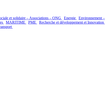
ciale et solidaire – Associations – ONG
Energie
Environnement –
nes
MARITIME
PME
Recherche et développement et Innovation
ransport