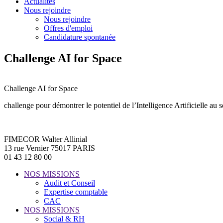
Actualités
Nous rejoindre
Nous rejoindre
Offres d'emploi
Candidature spontanée
Challenge AI for Space
Challenge AI for Space
challenge pour démontrer le potentiel de l’Intelligence Artificielle au se
FIMECOR Walter Allinial
13 rue Vernier 75017 PARIS
01 43 12 80 00
NOS MISSIONS
Audit et Conseil
Expertise comptable
CAC
NOS MISSIONS
Social & RH