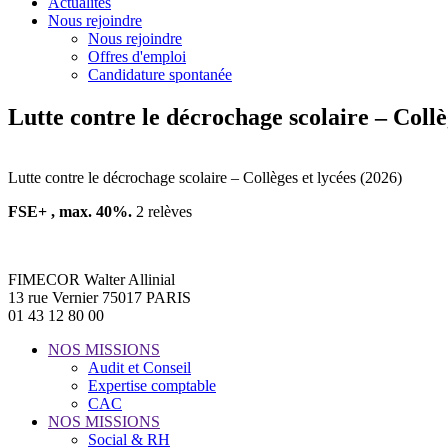
Actualités
Nous rejoindre
Nous rejoindre
Offres d'emploi
Candidature spontanée
Lutte contre le décrochage scolaire – Collè
Lutte contre le décrochage scolaire – Collèges et lycées (2026)
FSE+ , max. 40%.
2 relèves
FIMECOR Walter Allinial
13 rue Vernier 75017 PARIS
01 43 12 80 00
NOS MISSIONS
Audit et Conseil
Expertise comptable
CAC
NOS MISSIONS
Social & RH