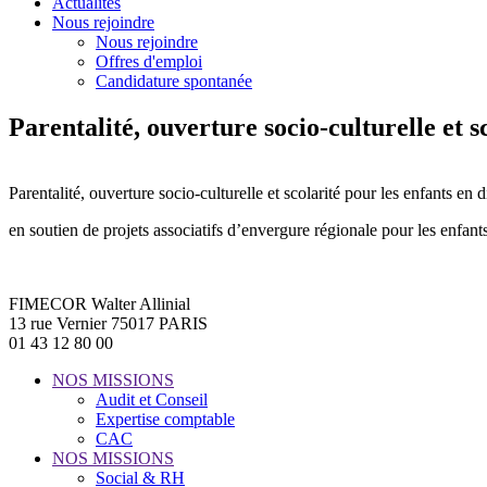
Actualités
Nous rejoindre
Nous rejoindre
Offres d'emploi
Candidature spontanée
Parentalité, ouverture socio-culturelle et sc
Parentalité, ouverture socio-culturelle et scolarité pour les enfants en d
en soutien de projets associatifs d’envergure régionale pour les enfants
FIMECOR Walter Allinial
13 rue Vernier 75017 PARIS
01 43 12 80 00
NOS MISSIONS
Audit et Conseil
Expertise comptable
CAC
NOS MISSIONS
Social & RH