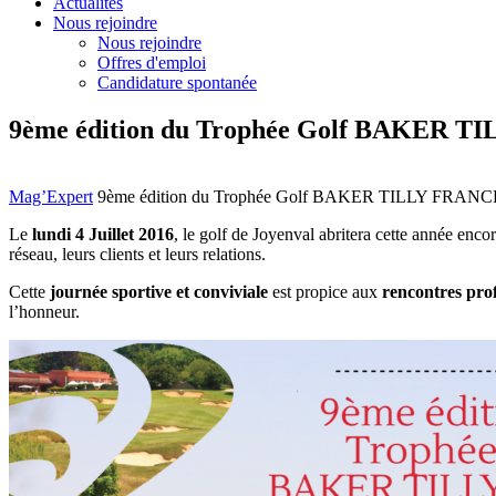
Actualités
Nous rejoindre
Nous rejoindre
Offres d'emploi
Candidature spontanée
9ème édition du Trophée Golf BAKER 
Mag’Expert
9ème édition du Trophée Golf BAKER TILLY FRANC
Le
lundi 4 Juillet 2016
, le golf de Joyenval abritera cette année enco
réseau, leurs clients et leurs relations.
Cette
journée sportive et conviviale
est propice aux
rencontres prof
l’honneur.