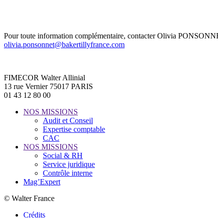
Pour toute information complémentaire, contacter Olivia PONSONN
olivia.ponsonnet@bakertillyfrance.com
FIMECOR Walter Allinial
13 rue Vernier 75017 PARIS
01 43 12 80 00
NOS MISSIONS
Audit et Conseil
Expertise comptable
CAC
NOS MISSIONS
Social & RH
Service juridique
Contrôle interne
Mag’Expert
© Walter France
Crédits