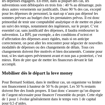
les dépenses engagées. En effet, dans la plupart des cas, les
subventions sont débloquées en trois fois : 40 % au démarrage, puis
deux autres versements sur justificatifs. Dans 90 % des cas, excepté
pour les dépenses de personnel, la start-up n’aura pas dépensé les
sommes prévues au budget chez les prestataires prévus. Il est donc
primordial de tenir une comptabilité analytique et de mettre en place
un suivi des temps, notamment des ingénieurs, sur le projet. C’est
essentiel car, sans justificatif des dépenses, il faudra rembourser la
subvention. La BPI, par exemple, a des conditions d’octroi et
d‘affectation des dépenses assez rigides, mais si on anticipe
correctement, on peut aller les rencontrer pour négocier de nouvelles
modalités de dépenses ou des changements de délais. Tous ces
changements doivent être motivés et bien documentés. Comme pour
tout, si les start-upers préviennent avant et non pas a posteriori, c’est
mieux. Rien de pire que de mettre les financeurs devant le fait
accompli.
Mobiliser dès le départ la love money
Pour Bernard Soldani, dans le meilleur cas, un organisme va limiter
son financement à hauteur de 50 % du projet. Les 50 % restants
doivent être des fonds propres. Il faut donc s’assurer qu’on dispose
de l’argent nécessaire pour financer l’ensemble du projet. Cette règle
de 1 pour 1 évolue généralement dans le temps vers 1 de capital
pour 0,5 d’aides.