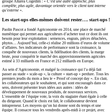
groupe Altarea Cogedim : «
C’est une autre approche, plus
complète, plus agile, davantage orientée vers le client tant interne
qu’externe
».
Les start-ups elles-mêmes doivent rester…. start-ups !
Paolin Pascot a fondé Agriconomie en 2014, une place de marché
numérique qui permet aux agriculteurs d’acheter tout ce dont ils ont
besoin pour leur exploitation : semences, engrais, pièces détachées,
phytos… Aujourd’hui, celle-ci réalise 20 millions d’euros de volume
d’affaires. Ses indicateurs de performance sont la croissance, la
conquête de nouveaux clients, la fidélisation des clients, la marge
brute, pour conquérir le marché des approvisionnements agricoles
estimé à 33 milliards en France et 212 milliards en Europe.
Au sein d’Agriconomie, et malgré la croissance qui l’a déjà fait
passer au stade « scale-up », la culture « start-up » perdure. Tous les
premiers jeudis du mois a lieu le « Proof of concept day ». En clair,
les collaborateurs qui le souhaitent, et qui sont encouragés dans ce
sens, doivent présenter leurs idées aux autres : idées de
développement de nouveaux produits, de nouveaux services.
L’ensemble de l’équipe vote, la voix du stagiaire étant égale à celle
du dirigeant. Quand le choix est fait, le collaborateur devient
intrapreneur. Les moyens qu’on lui donne sont du temps et une
équipe. Il consacre tous les vendredis après-midi à ce projet, avec