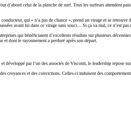
t d’abord celui de la planche de surf. Tous les surfeurs attendent pai
onducteur, qui « n’a pas de chance », prend un virage et se retrouve dan
ssées avant lui dans ce virage sans souci… Si ça va mal, ce n’est pas moi
reprises qui bénéficiaient d’excellents résultats sur plusieurs décenn
rise et dont le rayonnement a perduré après son départ.
t développé par l’un des associés de Visconti, le leadership repose sur t
 des croyances et des convictions. Celles-ci induisent des comportemen