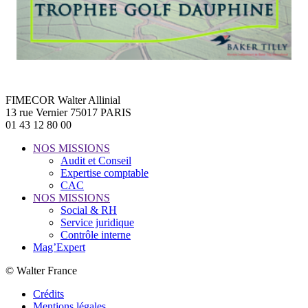
FIMECOR Walter Allinial
13 rue Vernier 75017 PARIS
01 43 12 80 00
NOS MISSIONS
Audit et Conseil
Expertise comptable
CAC
NOS MISSIONS
Social & RH
Service juridique
Contrôle interne
Mag’Expert
© Walter France
Crédits
Mentions légales