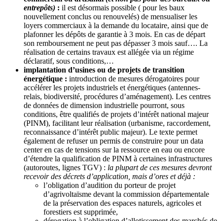
entrepôts)
:
il est désormais possible ( pour les baux
nouvellement conclus ou renouvelés) de mensualiser les
loyers commerciaux à la demande du locataire, ainsi que de
plafonner les dépôts de garantie à 3 mois. En cas de départ
son remboursement ne peut pas dépasser 3 mois sauf…. La
réalisation de certains travaux est allégée via un régime
déclaratif, sous conditions,…
implantation d’usines ou de projets de transition
énergétique :
introduction de mesures dérogatoires pour
accélérer les projets industriels et énergétiques (antennes-
relais, biodiversité, procédures d’aménagement). Les centres
de données de dimension industrielle pourront, sous
conditions, être qualifiés de projets d’intérêt national majeur
(PINM), facilitant leur réalisation (urbanisme, raccordement,
reconnaissance d’intérêt public majeur). Le texte permet
également de refuser un permis de construire pour un data
center en cas de tensions sur la ressource en eau ou encore
d’étendre la qualification de PINM à certaines infrastructures
(autoroutes, lignes TGV) :
la plupart de ces mesures devront
recevoir des décrets d’application, mais d’ores et déjà :
l’obligation d’audition du porteur de projet
d’agrivoltaïsme devant la commission départementale
de la préservation des espaces naturels, agricoles et
forestiers est supprimée,
dérogation à l’obligation d’allotissement des marchés de