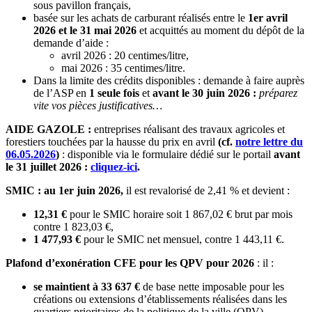
sous pavillon français,
basée sur les achats de carburant réalisés entre le
1er avril
2026 et le 31 mai 2026
et acquittés au moment du dépôt de la
demande d’aide :
avril 2026 : 20 centimes/litre,
mai 2026 : 35 centimes/litre.
Dans la limite des crédits disponibles : demande à faire auprès
de l’ASP en
1 seule fois
et
avant le 30 juin 2026 :
préparez
vite vos pièces justificatives…
AIDE GAZOLE :
entreprises réalisant des travaux agricoles et
forestiers touchées par la hausse du prix en avril
(cf.
notre lettre du
06.05.2026
)
: disponible via le formulaire dédié sur le portail
avant
le 31 juillet 2026 :
cliquez-ici
.
SMIC : au 1er juin 2026,
il est revalorisé de 2,41 % et devient :
12,31 €
pour le SMIC horaire soit 1 867,02 € brut par mois
contre 1 823,03 €,
1 477,93 €
pour le SMIC net mensuel, contre 1 443,11 €.
Plafond d’exonération CFE pour les QPV pour 2026
: il :
se maintient à 33 637 €
de base nette imposable pour les
créations ou extensions d’établissements réalisées dans les
quartiers prioritaires de la politique de la ville (QPV),