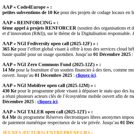
AAP « Code4Europe » :
petites subventions de 10 Ke
pour des projets de codage locaux en 
AAP « REINFORCING » :
6ème appel à projets RENFORCER
(soutien des organisations et d
et d’innovation (R&I)), sur le thème de la Digitalisation responsable
AAP « NGI Fediversity open call (2025-12F) » :
365 Ke
pour l’effort global visant à offrir à tous des services cloud hé
haute qualité pour un usage quotidien. Jusqu’au
01 Décembre 2025
AAP « NGI Zero Commons Fund (2025-12Z) » :
14 Me
pour la fourniture d’un soutien financier à des tiers, comme moye
ouvert. Jusqu’au
01 Décembre 2025
:
cliquez-ici
.
AAP « NGI Mobifree open call (2025-12M) » :
430 Ke
pour le programme pilote visant à dépasser le statu quo des logi
a réuni plusieurs acteurs clés de l’écosystème mobile ouvert afin de m
Décembre 2025
:
cliquez-ici
.
AAP « NGI TALER open call (2025-12T) » :
0.4 Me
du programme Réserves électroniques libres anonymes imposabl
de paiement numérique respectueux de la vie privée. Jusqu’au
01 Dé
JEUNES (FUTURS) ENTREPRENEURS :