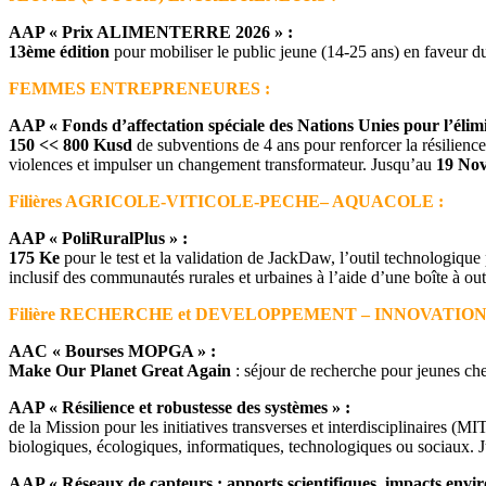
AAP « Prix ALIMENTERRE 2026 » :
13ème édition
pour mobiliser le public jeune (14-25 ans) en faveur d
FEMMES ENTREPRENEURES :
AAP « Fonds d’affectation spéciale des Nations Unies pour l’élimina
150 << 800 Kusd
de subventions de 4 ans pour renforcer la résilience 
violences et impulser un changement transformateur. Jusqu’au
19 No
Filières AGRICOLE-VITICOLE-PECHE– AQUACOLE :
AAP « PoliRuralPlus » :
175 Ke
pour le test et la validation de JackDaw, l’outil technologique
inclusif des communautés rurales et urbaines à l’aide d’une boîte à out
Filière RECHERCHE et DEVELOPPEMENT – INNOVATION
AAC « Bourses MOPGA » :
Make Our Planet Great Again
: séjour de recherche pour jeunes c
AAP « Résilience et robustesse des systèmes » :
de la Mission pour les initiatives transverses et interdisciplinaires (M
biologiques, écologiques, informatiques, technologiques ou sociaux.
AAP « Réseaux de capteurs : apports scientifiques, impacts envi