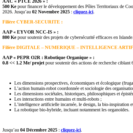
AAC « PTCE 2026 » :
500 Ke
pour financer le développement des Pôles Territoriaux de Coopé
2026. Jusqu’au
02 Novembre 2025
:
cliquez-ici
.
Filière CYBER-SECURITE :
AAP « EYVOR NCC-IS » :
800 Ke
pour soutenir des projets de cybersécurité efficaces en Island
Filière DIGITALE – NUMERIQUE – INTELLIGENCE ART
AAP « PEPR O2R : Robotique Organique » :
0.8 << 1.2 Me/ projet
pour soutenir des actions de recherche ciblant 6
Les dimensions prospectives, économiques et écologique (frugali
L’action humain-robot coordonnée et sociologie des organisatio
Les dimensions sociétales, historiques, philosophiques et épis
Les interactions entre humains et multi-robots ;
L’intelligence artificielle incarnée, le design, la bio-inspiration 
La robotique bio-hybride, incluant notamment les organoïdes.
Jusqu’au
04 Décembre 2025
:
cliquez-ici
.