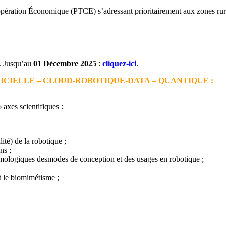
ration Économique (PTCE) s’adressant prioritairement aux zones rurales
e. Jusqu’au
01 Décembre 2025
:
cliquez-ici
.
IFICIELLE – CLOUD-ROBOTIQUE-DATA – QUANTIQUE :
 axes scientifiques :
té) de la robotique ;
ns ;
témologiques desmodes de conception et des usages en robotique ;
et le biomimétisme ;