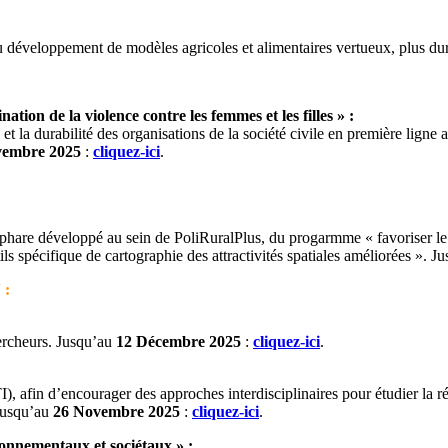
u développement de modèles agricoles et alimentaires vertueux, plus dur
tion de la violence contre les femmes et les filles » :
et la durabilité des organisations de la société civile en première ligne a
vembre 2025
:
cliquez-ici
.
 phare développé au sein de PoliRuralPlus, du progarmme « favoriser le 
ils spécifique de cartographie des attractivités spatiales améliorées ». 
 :
hercheurs. Jusqu’au
12 Décembre 2025
:
cliquez-ici
.
ITI), afin d’encourager des approches interdisciplinaires pour étudier la 
 Jusqu’au
26 Novembre 2025
:
cliquez-ici
.
ronnementaux et sociétaux » :