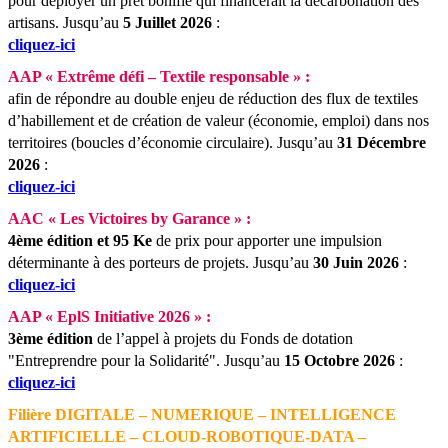
pour déployer un prêt bonifié qui financerait la décarbonation des
artisans.
Jusqu’au
5 Juillet 2026
:
cliquez-ici
AAP « Extrême défi – Textile responsable » :
afin de répondre au double enjeu de réduction des flux de textiles
d’habillement et de création de valeur (économie, emploi) dans nos
territoires (boucles d’économie circulaire).
Jusqu’au
31 Décembre
2026
:
cliquez-ici
AAC « Les Victoires by Garance » :
4ème édition et 95
Ke
de prix pour apporter une impulsion
déterminante à des porteurs de projets.
Jusqu’au
30 Juin 2026
:
cliquez-ici
AAP « EplS Initiative 2026 » :
3ème édition
de l’appel à projets du Fonds de dotation
"Entreprendre pour la Solidarité".
Jusqu’au
15 Octobre 2026
:
cliquez-ici
Filière DIGITALE – NUMERIQUE – INTELLIGENCE
ARTIFICIELLE – CLOUD-ROBOTIQUE-DATA –