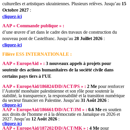
culturelles et artistiques ukrainiennes. Plusieurs relèves.
Jusqu’au
15
Octobre 2027
:
cliquez-ici
AAP « Commande publique » :
d’une œuvre d’art dans le cadre des travaux de construction du
nouveau pont de Castelfranc.
Jusqu’au
28 Juillet 2026
:
cliquez-ici
Filière ESS INTERNATIONALE :
AAP « EuropeAid » :
3 nouveaux appels à projets pour
soutenir des actions humanitaires de la société civile dans
certains pays tiers à l’UE
AAP « EuropeAid/186824/DD/ACT/PS » :
2 Me
pour renforcer
l’Autorité monétaire palestinienne et son rôle pour soutenir la
stabilité, la transparence, la responsabilité et la transition numérique
du secteur financier en Palestine.
Jusqu’au
31 Août 2026
:
cliquez-ici
AAP « EuropeAid/186661/DD/ACT/JM » :
0.6 Me
en soutien
aux droits de l'homme et à la démocratie en Jamaïque en 2026 et
2027.
Jusqu’au
12 Août 2026
:
cliquez-ici
AAP « EuropeAid/187202/DD/ACT/MK » :
4 Me
pour