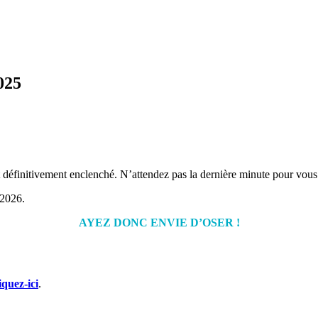
025
est définitivement enclenché. N’attendez pas la dernière minute pour vo
 2026.
AYEZ DONC ENVIE D’OSER !
iquez-ici
.