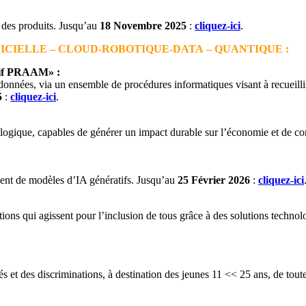
 des produits. Jusqu’au
18 Novembre 2025
:
cliquez-ici
.
IFICIELLE – CLOUD-ROBOTIQUE-DATA – QUANTIQUE :
itif PRAAM» :
onnées, via un ensemble de procédures informatiques visant à recueillir 
5
:
cliquez-ici
.
logique, capables de générer un impact durable sur l’économie et de con
nt de modèles d’IA génératifs. Jusqu’au
25 Février 2026
:
cliquez-ici
tions qui agissent pour l’inclusion de tous grâce à des solutions techn
s et des discri­minations, à destination des jeunes 11 << 25 ans, de toute