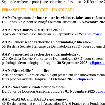
Séjour de recherche pour jeunes chercheurs. Jusqu’au
12 Décembre 
Filière SANTE – MALADIE – HANDICAP :
AAP «Programme de lutte contre les violences faites aux enfants»
Du Fonds AXA pour le Progrès humain. Jusqu’au
15 Novembre 202
AAP «Prix Charles GRUPPER 2025» :
3 prix
de dermatologie. Jusqu’au
30 Septembre 2025
:
cliquez-ici
.
AAP «Semestriel de recherche en dermatologie libérale» :
50 Ke
de la Société Française de Dermatologie (SFD) pour soutenir d
AAP «Semestriel de recherche en dermatologie» :
250 Ke
de la Société Française de Dermatologie (SFD) pour soutenir de
pathologie dermatologique. Jusqu’au
30 Septembre 2025
:
cliquez-ic
AAP «Bien-vieillir à domicile» :
Afin de soutenir 3 projets en2025 qui présentent une innovation techn
leurs proches aidants. Jusqu’au
31 Octobre 2025
:
cliquez-ici
.
AAP «Noël contre l’isolement des aînés» :
Du Fonds de Dotation A2micile. Jusqu’au
01 Novembre 2025
:
cliqu
AAC «KAT6A and KAT6B syndromes» :
30 Ke
du partenariat entre l’Association KAT6 France et la Fondation