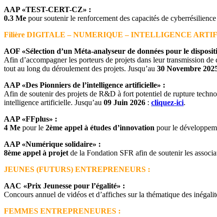
AAP «TEST-CERT-CZ» :
0.3 Me
pour soutenir le renforcement des capacités de cyberrésilience
Filière DIGITALE – NUMERIQUE – INTELLIGENCE ART
AOF «Sélection d’un Méta-analyseur de données pour le dispos
Afin d’accompagner les porteurs de projets dans leur transmission de d
tout au long du déroulement des projets. Jusqu’au
30 Novembre 202
AAP «Des Pionniers de l’intelligence artificielle» :
Afin de soutenir des projets de R&D à fort potentiel de rupture techno
intelligence artificielle. Jusqu’au
09 Juin 2026
:
cliquez-ici
.
AAP «FFplus» :
4 Me
pour le
2ème appel à études d’innovation
pour le développeme
AAP «Numérique solidaire» :
8ème appel à projet
de la Fondation SFR afin de soutenir les associa
JEUNES (FUTURS) ENTREPRENEURS :
AAC «Prix Jeunesse pour l’égalité» :
Concours annuel de vidéos et d’affiches sur la thématique des inégalité
FEMMES ENTREPRENEURES :