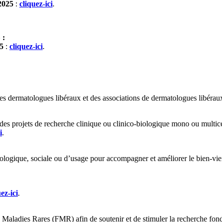
2025
:
cliquez-ici
.
 :
5
:
cliquez-ici
.
es dermatologues libéraux et des associations de dermatologues libéra
s projets de recherche clinique ou clinico-biologique mono ou multicen
i
.
ologique, sociale ou d’usage pour accompagner et améliorer le bien-vie
ez-ici
.
 Maladies Rares (FMR) afin de soutenir et de stimuler la recherche fon