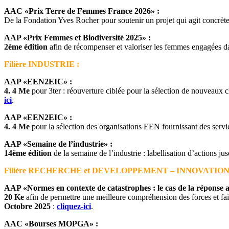
AAC «Prix Terre de Femmes France 2026» :
De la Fondation Yves Rocher pour soutenir un projet qui agit concrèt
AAP «Prix Femmes et Biodiversité 2025» :
2ème édition
afin de récompenser et valoriser les femmes engagées dan
Filière INDUSTRIE :
AAP «EEN2EIC» :
4. 4 Me
pour 3ter : réouverture ciblée pour la sélection de nouveaux 
ici
.
AAP «EEN2EIC» :
4. 4 Me
pour la sélection des organisations EEN fournissant des servic
AAP «Semaine de l’industrie» :
14ème édition
de la semaine de l’industrie : labellisation d’actions j
Filière RECHERCHE et DEVELOPPEMENT – INNOVATION
AAP «Normes en contexte de catastrophes : le cas de la réponse 
20 Ke
afin de permettre une meilleure compréhension des forces et fa
Octobre 2025
:
cliquez-ici
.
AAC «Bourses MOPGA» :