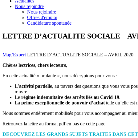
Actualités
Nous rejoindre
Nous rejoindre
Offres d'emploi
Candidature spontanée
LETTRE D’ACTUALITE SOCIALE – AVR
Mag’Expert
LETTRE D’ACTUALITE SOCIALE – AVRIL 2020
Chères lectrices, chers lecteurs,
En cette actualité « brulante », nous décryptons pour vous :
L’
activité partielle
, au travers des questions que vous vous pos
œuvre.
Le
régime indemnitaire des arrêts liés au Covid-19
.
La
prime exceptionnelle de pouvoir d’achat
telle qu’elle est
Nous sommes entièrement mobilisés pour vous accompagner au mieux 
Retrouvez la lettre au format pdf en bas de cette page
DECOUVREZ LES GRANDS SUJETS TRAITES DANS CET