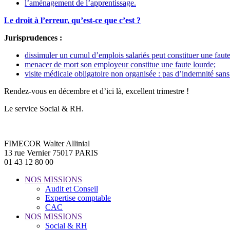
l’aménagement de l’apprentissage.
Le droit à l’erreur, qu’est-ce que c’est ?
Jurisprudences :
dissimuler un cumul d’emplois salariés peut constituer une faut
menacer de mort son employeur constitue une faute lourde;
visite médicale obligatoire non organisée : pas d’indemnité san
Rendez-vous en décembre et d’ici là, excellent trimestre !
Le service Social & RH.
FIMECOR Walter Allinial
13 rue Vernier 75017 PARIS
01 43 12 80 00
NOS MISSIONS
Audit et Conseil
Expertise comptable
CAC
NOS MISSIONS
Social & RH