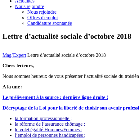
Actualités
Nous rejoindre
Nous rejoindre
Offres d'emploi
Candidature spontanée
Lettre d’actualité sociale d’octobre 2018
Mag’Expert
Lettre d’actualité sociale d’octobre 2018
Chers lecteurs,
Nous sommes heureux de vous présenter l’actualité sociale du troisiè
A la une :
Le prélèvement à la source : dernière ligne droite !
Décryptage de la Loi pour la liberté de choisir son avenir profess
la formation professionnelle ;
la réforme de l’assurance chômage ;
le volet égalité Hommes/Femmes ;
l’emploi de personnes handicapées ;