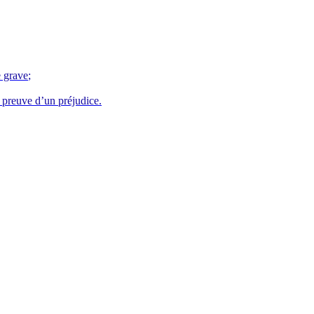
e grave
;
s preuve d’un préjudice.