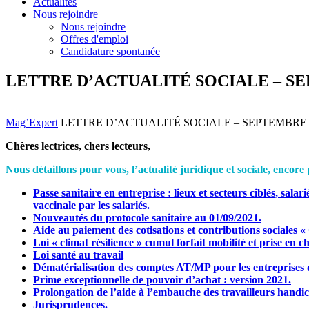
Actualités
Nous rejoindre
Nous rejoindre
Offres d'emploi
Candidature spontanée
LETTRE D’ACTUALITÉ SOCIALE – SE
Mag’Expert
LETTRE D’ACTUALITÉ SOCIALE – SEPTEMBRE 
Chères lectrices, chers lecteurs,
Nous détaillons pour vous, l’actualité juridique et sociale, encore
Passe sanitaire en entreprise : lieux et secteurs ciblés, sal
vaccinale par les salariés.
Nouveautés du protocole sanitaire au 01/09/2021.
Aide au paiement des cotisations et contributions sociales «
Loi « climat résilience » cumul forfait mobilité et prise en
Loi santé au travail
Dématérialisation des comptes AT/MP pour les entreprises d
Prime exceptionnelle de pouvoir d’achat : version 2021.
Prolongation de l’aide à l’embauche des travailleurs handi
Jurisprudences.