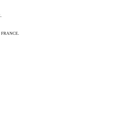
E.
LY FRANCE.