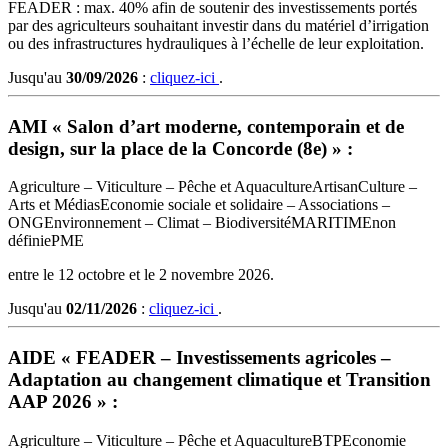
FEADER : max. 40% afin de soutenir des investissements portés
par des agriculteurs souhaitant investir dans du matériel d’irrigation
ou des infrastructures hydrauliques à l’échelle de leur exploitation.
Jusqu'au
30/09/2026
:
cliquez-ici
.
AMI « Salon d’art moderne, contemporain et de
design, sur la place de la Concorde (8e) » :
Agriculture – Viticulture – Pêche et Aquaculture
Artisan
Culture –
Arts et Médias
Economie sociale et solidaire – Associations –
ONG
Environnement – Climat – Biodiversité
MARITIME
non
définie
PME
entre le 12 octobre et le 2 novembre 2026.
Jusqu'au
02/11/2026
:
cliquez-ici
.
AIDE « FEADER – Investissements agricoles –
Adaptation au changement climatique et Transition
AAP 2026 » :
Agriculture – Viticulture – Pêche et Aquaculture
BTP
Economie