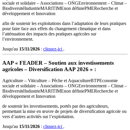
sociale et solidaire – Associations – ONG
Environnement – Climat –
Biodiversité
Industrie
MARITIME
non définie
PME
Recherche et
développement et Innovation
afin de soutenir les exploitations dans l’adaptation de leurs pratiques
pour faire face aux effets du changement climatique et dans
l’atténuation des impacts des pratiques agricoles sur
l’environnement.
Jusqu'au
15/11/2026
:
cliquez-ici
.
AAP « FEADER – Soutien aux investissements
agricoles – Diversification AAP 2026 » :
Agriculture – Viticulture – Pêche et Aquaculture
BTP
Economie
sociale et solidaire – Associations – ONG
Environnement – Climat –
Biodiversité
Industrie
MARITIME
non définie
PME
Recherche et
développement et Innovation
de soutenir les investissements, portés par des agriculteurs,
permettant la mise en œuvre de projets de diversification agricole ou
vers d’autres activités sur l’exploitation.
Jusqu'au
15/11/2026
:
cliquez-ici
.