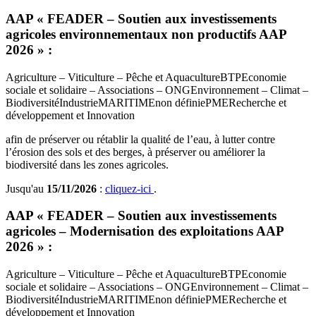
AAP « FEADER – Soutien aux investissements
agricoles environnementaux non productifs AAP
2026 » :
Agriculture – Viticulture – Pêche et Aquaculture
BTP
Economie
sociale et solidaire – Associations – ONG
Environnement – Climat –
Biodiversité
Industrie
MARITIME
non définie
PME
Recherche et
développement et Innovation
afin de préserver ou rétablir la qualité de l’eau, à lutter contre
l’érosion des sols et des berges, à préserver ou améliorer la
biodiversité dans les zones agricoles.
Jusqu'au
15/11/2026
:
cliquez-ici
.
AAP « FEADER – Soutien aux investissements
agricoles – Modernisation des exploitations AAP
2026 » :
Agriculture – Viticulture – Pêche et Aquaculture
BTP
Economie
sociale et solidaire – Associations – ONG
Environnement – Climat –
Biodiversité
Industrie
MARITIME
non définie
PME
Recherche et
développement et Innovation