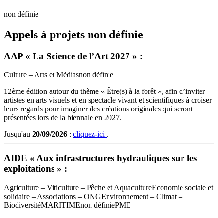
non définie
Appels à projets non définie
AAP « La Science de l’Art 2027 » :
Culture – Arts et Médias
non définie
12ème édition autour du thème « Être(s) à la forêt », afin d’inviter
artistes en arts visuels et en spectacle vivant et scientifiques à croiser
leurs regards pour imaginer des créations originales qui seront
présentées lors de la biennale en 2027.
Jusqu'au
20/09/2026
:
cliquez-ici
.
AIDE « Aux infrastructures hydrauliques sur les
exploitations » :
Agriculture – Viticulture – Pêche et Aquaculture
Economie sociale et
solidaire – Associations – ONG
Environnement – Climat –
Biodiversité
MARITIME
non définie
PME