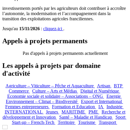
investissements portés par les agriculteurs doit contribuer à accroître
l’autonomie, la modernisation et l’accompagnement dans la
transition des exploitations agricoles franciliennes.
Jusqu'au
15/11/2026
:
cliquez-ici
.
Appels à projets permanents
Pas d'appels à projets permanents actuellement
Les appels à projets par domaine
d'activité
Agriculture – Viticulture – Pêche et Aquaculture
Artisan
BTP
Commerce
Culture – Arts et Médias
Digital et Numérique
Economie sociale et solidaire – Associations – ONG
Energie
Environnement – Climat – Biodiversité
Export et International
Femmes entrepreneures
Formation et Education
IA
Industrie
INTERNATIONAL
Jeunes
MARITIME
PME
Recherche et
développement et Innovation
Santé – Maladie et Handicap
Sport
Start-up – French-Tech
Territoire
Tourisme
Transport